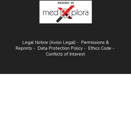
Legal Notice (Aviso Legal)
-
Permissions &
Reprints
-
Data Protection Policy
-
Ethics Code
-
Conflicts of Interest